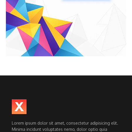
Lorem ipsum dolor sit amet, consectetur adipisicing elit.
Minima incidunt voluptates nemo, dolor optio quia