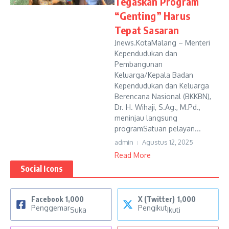
Tegaskan Program
“Genting” Harus
Tepat Sasaran
Jnews.KotaMalang – Menteri
Kependudukan dan
Pembangunan
Keluarga/Kepala Badan
Kependudukan dan Keluarga
Berencana Nasional (BKKBN),
Dr. H. Wihaji, S.Ag., M.Pd.,
meninjau langsung
programSatuan pelayan...
admin
Agustus 12, 2025
Read More
Social Icons
Facebook
1,000
X (Twitter)
1,000
Penggemar
Pengikut
Suka
Ikuti