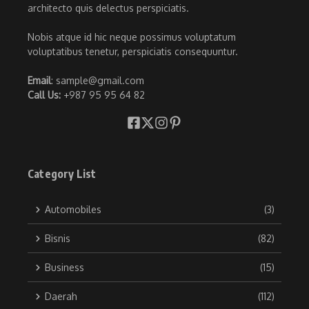
architecto quis delectus perspiciatis.
Nobis atque id hic neque possimus voluptatum
voluptatibus tenetur, perspiciatis consequuntur.
Email
: sample@gmail.com
Call Us:
+987 95 95 64 82
Category List
Automobiles
(3)
Bisnis
(82)
Business
(15)
Daerah
(112)