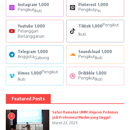
Instagram
1,000
Pinterest
1,000
Pengikut
Pengikut
Ikuti
Pin
Pengikut
Youtube
1,000
Tiktok
1,000
Pelanggan
Ikuti
Berlangganan
Telegram
1,000
Soundcloud
1,000
Anggota
Pengikut
Gabung
Ikuti
Pengikut
Vimeo
1,000
Dribbble
1,000
Pengikut
Ikuti
Ikuti
Featured Posts
Safari Ramadan UMM: Alquran Pedoman
1
Jadi Profesional Muslim yang Unggul
Maret 22, 2025