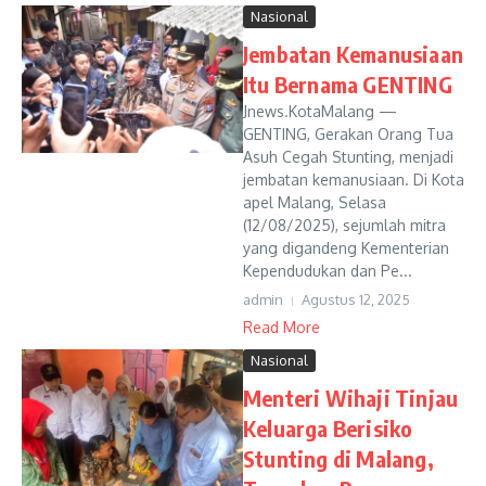
Nasional
Jembatan Kemanusiaan
Itu Bernama GENTING
Jnews.KotaMalang —
GENTING, Gerakan Orang Tua
Asuh Cegah Stunting, menjadi
jembatan kemanusiaan. Di Kota
apel Malang, Selasa
(12/08/2025), sejumlah mitra
yang digandeng Kementerian
Kependudukan dan Pe...
admin
Agustus 12, 2025
Read More
Nasional
Menteri Wihaji Tinjau
Keluarga Berisiko
Stunting di Malang,