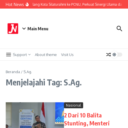
Lewati ke konten
Hot News
Kapolresta Malang Kota Silaturahmi ke PCNU, Perkuat Sinergi Ulama dan Po
Main Menu
Support
About theme
Visit Us
Beranda
/
S.Ag.
Menjelajahi Tag: S.Ag.
Nasional
2 Dari 10 Balita
Stunting, Menteri