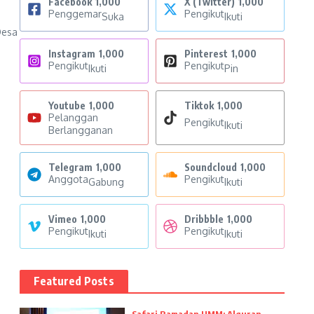
Facebook
1,000
X (Twitter)
1,000
Penggemar
Pengikut
Suka
Ikuti
Desa
Instagram
1,000
Pinterest
1,000
Pengikut
Pengikut
Ikuti
Pin
Youtube
1,000
Tiktok
1,000
Pelanggan
Pengikut
Ikuti
Berlangganan
Telegram
1,000
Soundcloud
1,000
Anggota
Pengikut
Gabung
Ikuti
Vimeo
1,000
Dribbble
1,000
Pengikut
Pengikut
Ikuti
Ikuti
Featured Posts