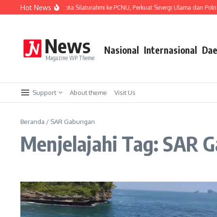
Lewati ke konten
Hot News
Kapolresta Malang Kota Silaturahmi ke PCNU, Perkuat Sinergi Ulama dan Polri Ja
News
Nasional
Internasional
Dae
Magazine WP Theme
Support
About theme
Visit Us
Beranda
/
SAR Gabungan
Menjelajahi Tag: SAR 