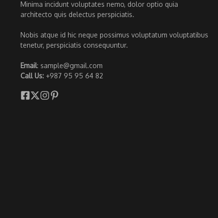
Minima incidunt voluptates nemo, dolor optio quia
architecto quis delectus perspiciatis.
Nobis atque id hic neque possimus voluptatum voluptatibus
tenetur, perspiciatis consequuntur.
Email
: sample@gmail.com
Call Us:
+987 95 95 64 82