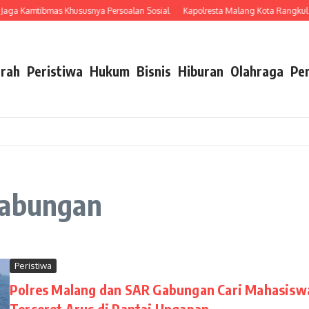
ga Kamtibmas Khususnya Persoalan Sosial
Kapolresta Malang Kota Rangkul 35 Ko
rah
Peristiwa
Hukum
Bisnis
Hiburan
Olahraga
Pe
Gabungan
Peristiwa
Polres Malang dan SAR Gabungan Cari Mahasisw
Terseret Arus di Pantai Ungapan